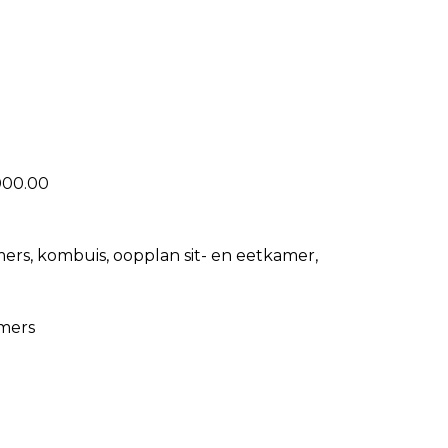
000.00
rs, kombuis, oopplan sit- en eetkamer,
amers