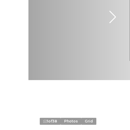
1
of
38
Photos
Grid