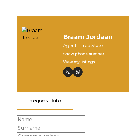
Braam Jordaan
Agent - Free State
Show phone number
View my listings
Request Info