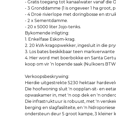
- Gratis toegang tot kanaalwater vanaf die Or
- 3 Gronddamme (1 is ongeveer 1 ha groot, pr
- 4 Droë rivierlope met doringbosse en strui
- 2 x Sementdamme.
- 20 x 5000 liter Jojo-tenks.
Bykomende inligting:
1. Enkelfase Eskom-krag.
2. 20 kVA-kragopwekker, ingesluit in die pry
3. Los bates beskikbaar teen markverwante 
4. ⁠Hier word met boerbokke en Santa Gert
koop om vir ’n lopende saak (Nulkoers BTW)
Verkoopsbeskrywing:
Hierdie uitgestrekte 5230 hektaar hardevel
Die hoofwoning sluit 'n oopplan-sit- en eet
opwaskamer in, met 'n oop dek en 'n onderd
Die infrastruktuur is robuust, met 'n verske
berging en slagfasiliteite, en 'n hidroponies
ondersteun deur 5 groot kampe, 3 kleiner 