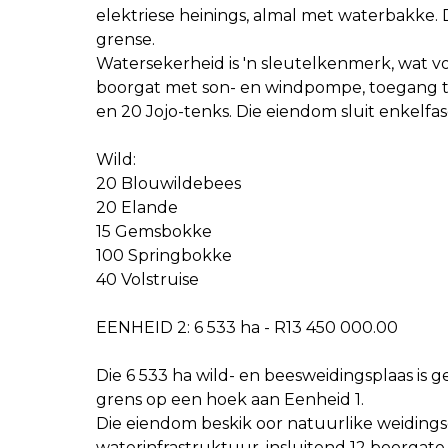
elektriese heinings, almal met waterbakke. 
grense.
Watersekerheid is 'n sleutelkenmerk, wat v
boorgat met son- en windpompe, toegang to
en 20 Jojo-tenks. Die eiendom sluit enkelf
Wild:
20 Blouwildebees
20 Elande
15 Gemsbokke
100 Springbokke
40 Volstruise
EENHEID 2: 6 533 ha - R13 450 000.00
Die 6 533 ha wild- en beesweidingsplaas is
grens op een hoek aan Eenheid 1.
Die eiendom beskik oor natuurlike weidingsg
waterinfrastruktuur, insluitend 12 boorgate,