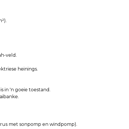
²).
h-veld.
ktriese heinings.
is in 'n goeie toestand.
aibanke.
egerus met sonpomp en windpomp).