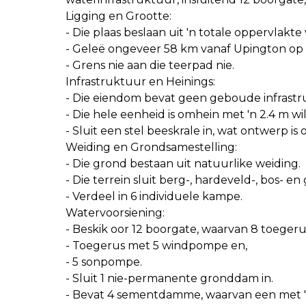
Ligging en Grootte:
- Die plaas beslaan uit 'n totale oppervlakte
- Geleë ongeveer 58 km vanaf Upington op 
- Grens nie aan die teerpad nie.
Infrastruktuur en Heinings:
- Die eiendom bevat geen geboude infrastr
- Die hele eenheid is omhein met 'n 2.4 m wi
- Sluit een stel beeskrale in, wat ontwerp i
Weiding en Grondsamestelling:
- Die grond bestaan uit natuurlike weiding.
- Die terrein sluit berg-, hardeveld-, bos- e
- Verdeel in 6 individuele kampe.
Watervoorsiening:
- Beskik oor 12 boorgate, waarvan 8 toegerus
- Toegerus met 5 windpompe en,
- 5 sonpompe.
- Sluit 1 nie-permanente gronddam in.
- Bevat 4 sementdamme, waarvan een met 'n 