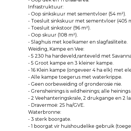
Infrastruktuur:
- Oop sinkskuur met sementvloer (54 m²).
- Toesluit sinkskuur met sementvloer (405 m
- Toesluit sinkstoor (96 m²).
- Oop skuur (108 m²).
- Slaghuis met koelkamer en slagfasiliteite.
Weiding, Kampe en Vee:
- 5 230 ha hardeveld,ranteveld met Savanna
- 5 Groot kampe en 3 kleiner kampe.
- 16 Klein kampe (ongeveer 4 ha elk) met ele
- Alle kampe toegerus met waterkrippe.
- Geen oorbeweiding of gronderosie nie.
- Grensheinings is wildheinings; alle heinings 
- 2 Veehanteringskrale, 2 drukgange en 2 la
- Dravermoë: 25 ha/GVE.
Waterbronne:
- 3 sterk boorgate.
- 1 boorgat vir huishoudelike gebruik (to