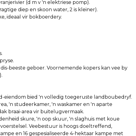
anjerivier (d m v 'n elektriese pomp).
agtige diep en skoon water, 2 is kleiner).
ke, ideaal vir bokboerdery.
s.
pryse.
udis-beeste geboer. Voornemende kopers kan vee by
.
d-eiendom bied 'n volledig toegeruste landboubedryf.
area, 'n studeerkamer, 'n waskamer en 'n aparte
ak braai-area vir buitelugvermaak.
idenheid skure, 'n oop skuur, 'n slaghuis met koue
e voerstelsel. Veebestuur is hoogs doeltreffend,
kampe en 16 gespesialiseerde 4-hektaar kampe met