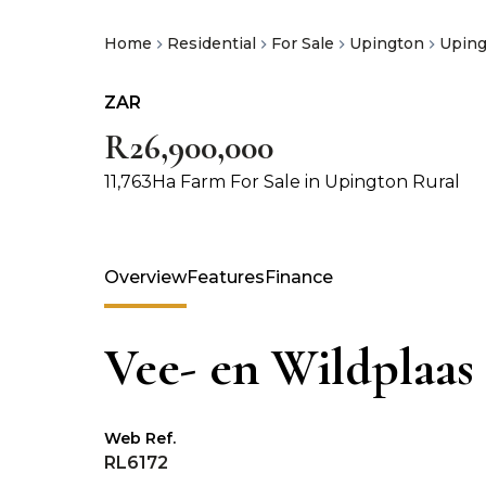
Home
Residential
For Sale
Upington
Uping
ZAR
R26,900,000
11,763Ha Farm For Sale in Upington Rural
Overview
Features
Finance
Vee- en Wildplaas
Web Ref.
RL6172