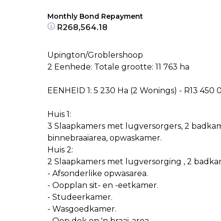
Monthly Bond Repayment
R268,564.18
Upington/Groblershoop
2 Eenhede: Totale grootte: 11 763 ha
EENHEID 1: 5 230 Ha (2 Wonings) - R13 450 
Huis 1:
3 Slaapkamers met lugversorgers, 2 badkame
binnebraaiarea, opwaskamer.
Huis 2:
2 Slaapkamers met lugversorging , 2 badk
- Afsonderlike opwasarea.
- Oopplan sit- en -eetkamer.
- Studeerkamer.
- Wasgoedkamer.
- Oop dek en 'n braai-area.