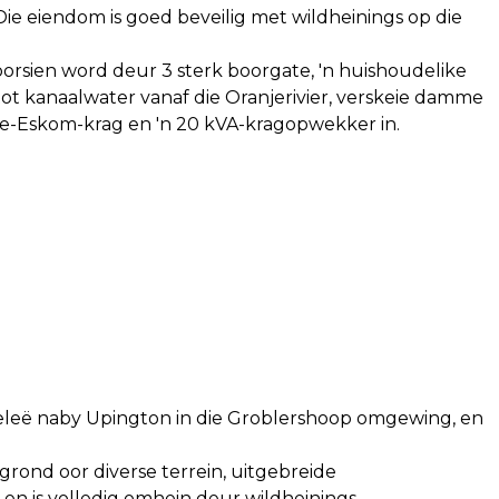
Die eiendom is goed beveilig met wildheinings op die
oorsien word deur 3 sterk boorgate, 'n huishoudelike
t kanaalwater vanaf die Oranjerivier, verskeie damme
ase-Eskom-krag en 'n 20 kVA-kragopwekker in.
 geleë naby Upington in die Groblershoop omgewing, en
rond oor diverse terrein, uitgebreide
 en is volledig omhein deur wildheinings.