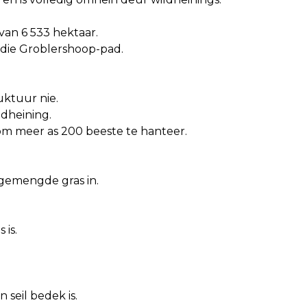
 van 6 533 hektaar.
die Groblershoop-pad.
uktuur nie.
ldheining.
s om meer as 200 beeste te hanteer.
n gemengde gras in.
 is.
seil bedek is.